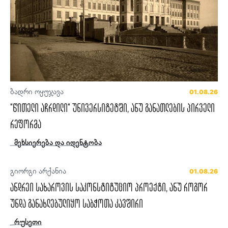
ბადრი ოყუჯავა
01.08.26
“წითელი აჩრდილი“ უნივერსიტეტში, ანუ განათლების პირველი
რეფორმა
მეხსიერება და იდენტობა
გიორგი არქანია
01.08.26
ანდრეი სახაროვის საკონსტიტუციო პროექტი, ანუ როგორ
უნდა განახლებულიყო საბჭოთა კავშირი
რუსეთი