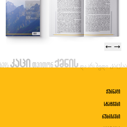
ჟურნალი
სტატიები
რუბრიკები