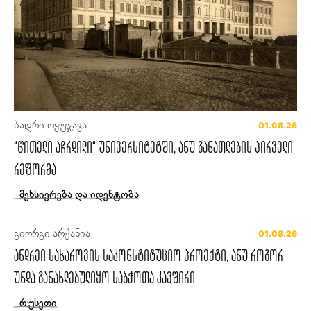
ბადრი ოყუჯავა
01.08.26
“წითელი აჩრდილი“ უნივერსიტეტში, ანუ განათლების პირველი
რეფორმა
მეხსიერება და იდენტობა
გიორგი არქანია
01.08.26
ანდრეი სახაროვის საკონსტიტუციო პროექტი, ანუ როგორ
უნდა განახლებულიყო საბჭოთა კავშირი
რუსეთი