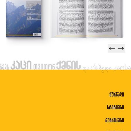
ჟურნალი
სტატიები
რუბრიკები