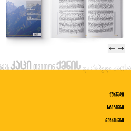
ჟურნალი
სტატიები
რუბრიკები