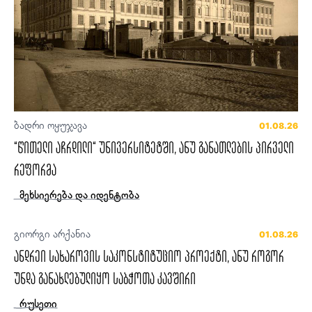
ბადრი ოყუჯავა
01.08.26
“წითელი აჩრდილი“ უნივერსიტეტში, ანუ განათლების პირველი
რეფორმა
მეხსიერება და იდენტობა
გიორგი არქანია
01.08.26
ანდრეი სახაროვის საკონსტიტუციო პროექტი, ანუ როგორ
უნდა განახლებულიყო საბჭოთა კავშირი
რუსეთი