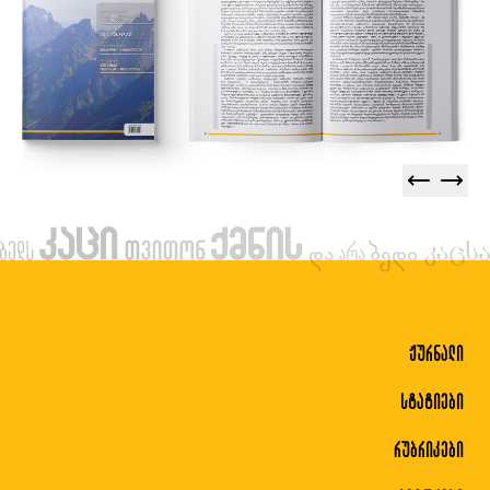
ჟურნალი
სტატიები
რუბრიკები