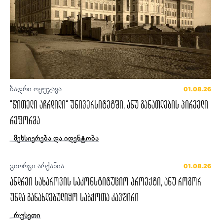
ბადრი ოყუჯავა
01.08.26
“წითელი აჩრდილი“ უნივერსიტეტში, ანუ განათლების პირველი
რეფორმა
მეხსიერება და იდენტობა
გიორგი არქანია
01.08.26
ანდრეი სახაროვის საკონსტიტუციო პროექტი, ანუ როგორ
უნდა განახლებულიყო საბჭოთა კავშირი
რუსეთი