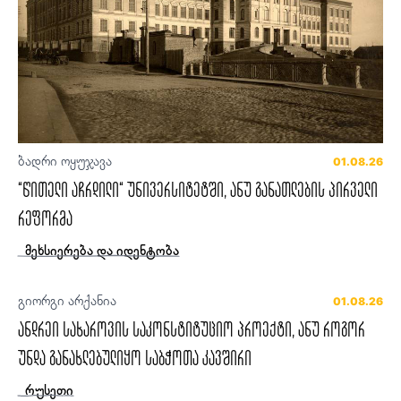
ბადრი ოყუჯავა
01.08.26
“წითელი აჩრდილი“ უნივერსიტეტში, ანუ განათლების პირველი
რეფორმა
მეხსიერება და იდენტობა
გიორგი არქანია
01.08.26
ანდრეი სახაროვის საკონსტიტუციო პროექტი, ანუ როგორ
უნდა განახლებულიყო საბჭოთა კავშირი
რუსეთი