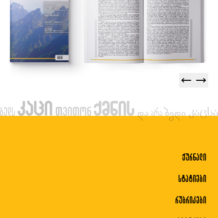
ჟურნალი
სტატიები
რუბრიკები