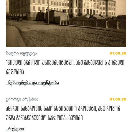
ბადრი ოყუჯავა
01.08.26
“წითელი აჩრდილი“ უნივერსიტეტში, ანუ განათლების პირველი
რეფორმა
მეხსიერება და იდენტობა
გიორგი არქანია
01.08.26
ანდრეი სახაროვის საკონსტიტუციო პროექტი, ანუ როგორ
უნდა განახლებულიყო საბჭოთა კავშირი
რუსეთი