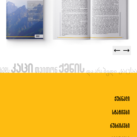
ჟურნალი
სტატიები
რუბრიკები