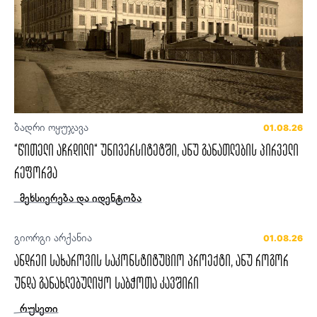
ბადრი ოყუჯავა
01.08.26
“წითელი აჩრდილი“ უნივერსიტეტში, ანუ განათლების პირველი
რეფორმა
მეხსიერება და იდენტობა
გიორგი არქანია
01.08.26
ანდრეი სახაროვის საკონსტიტუციო პროექტი, ანუ როგორ
უნდა განახლებულიყო საბჭოთა კავშირი
რუსეთი