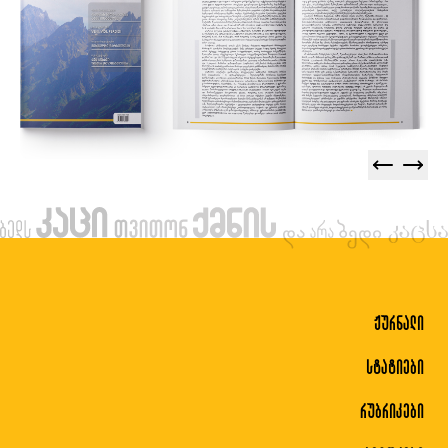
ჟურნალი
სტატიები
რუბრიკები