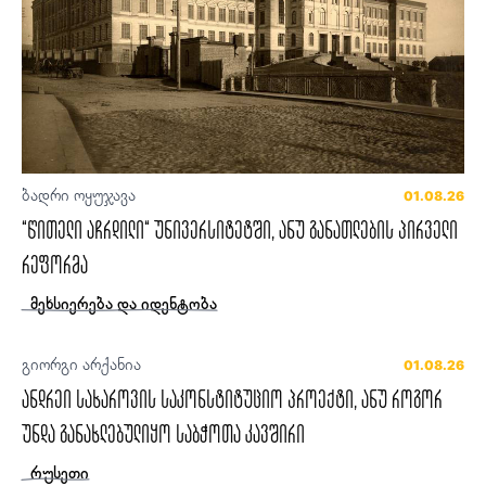
ბადრი ოყუჯავა
01.08.26
“წითელი აჩრდილი“ უნივერსიტეტში, ანუ განათლების პირველი
რეფორმა
მეხსიერება და იდენტობა
გიორგი არქანია
01.08.26
ანდრეი სახაროვის საკონსტიტუციო პროექტი, ანუ როგორ
უნდა განახლებულიყო საბჭოთა კავშირი
რუსეთი