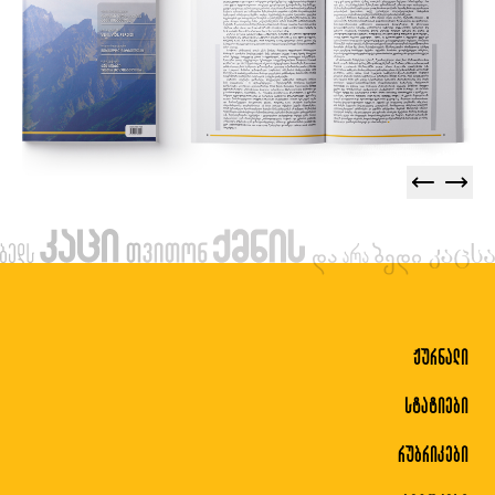
ჟურნალი
სტატიები
რუბრიკები