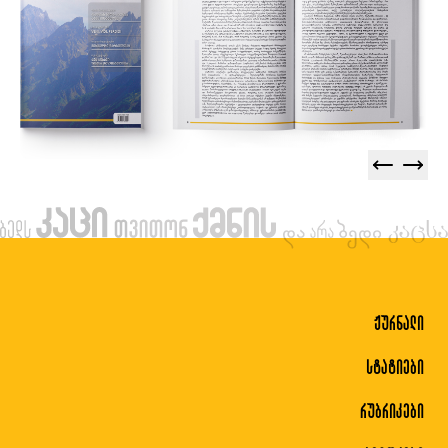
ჟურნალი
სტატიები
რუბრიკები