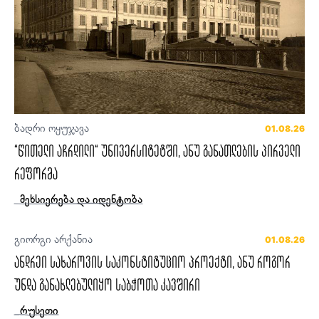
ბადრი ოყუჯავა
01.08.26
“წითელი აჩრდილი“ უნივერსიტეტში, ანუ განათლების პირველი
რეფორმა
მეხსიერება და იდენტობა
გიორგი არქანია
01.08.26
ანდრეი სახაროვის საკონსტიტუციო პროექტი, ანუ როგორ
უნდა განახლებულიყო საბჭოთა კავშირი
რუსეთი