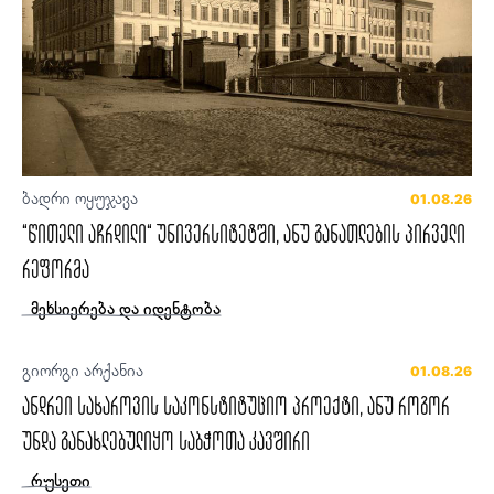
ბადრი ოყუჯავა
01.08.26
“წითელი აჩრდილი“ უნივერსიტეტში, ანუ განათლების პირველი
რეფორმა
მეხსიერება და იდენტობა
გიორგი არქანია
01.08.26
ანდრეი სახაროვის საკონსტიტუციო პროექტი, ანუ როგორ
უნდა განახლებულიყო საბჭოთა კავშირი
რუსეთი