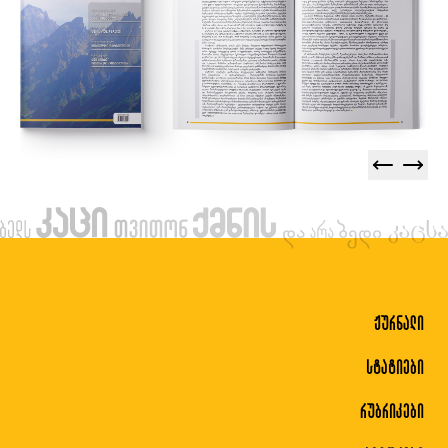
ჟურნალი
სტატიები
რუბრიკები