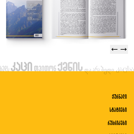
ჟურნალი
სტატიები
რუბრიკები