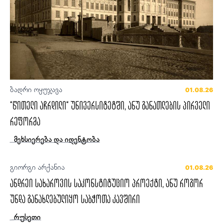
ბადრი ოყუჯავა
01.08.26
“წითელი აჩრდილი“ უნივერსიტეტში, ანუ განათლების პირველი
რეფორმა
მეხსიერება და იდენტობა
გიორგი არქანია
01.08.26
ანდრეი სახაროვის საკონსტიტუციო პროექტი, ანუ როგორ
უნდა განახლებულიყო საბჭოთა კავშირი
რუსეთი