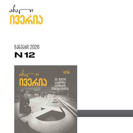
იანვარი
2026
N 12
ბიძინა მაყაშვილი
რევაზ ჩანტლაძე
ნანა კალანდაძე
გიორგი ანთაძე
იმედი
საქართველოს გაუ
ისევ თბილისი და 
დიქტატურაში შობ
საზოგადოება
თავისუფლება
ცოცხალი ისტორია
საღი აზრი