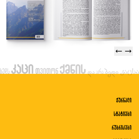
ჟურნალი
სტატიები
რუბრიკები