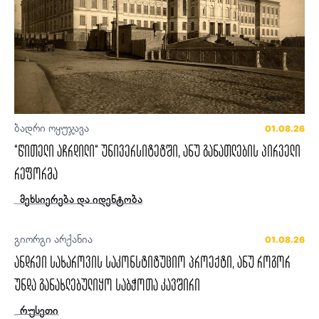
ბადრი ოყუჯავა
01.08.26
“წითელი აჩრდილი“ უნივერსიტეტში, ანუ განათლების პირველი
რეფორმა
მეხსიერება და იდენტობა
გიორგი არქანია
01.08.26
ანდრეი სახაროვის საკონსტიტუციო პროექტი, ანუ როგორ
უნდა განახლებულიყო საბჭოთა კავშირი
რუსეთი